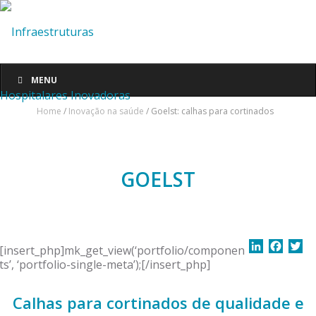
MENU
Home
/
Inovação na saúde
/ Goelst: calhas para cortinados
GOELST
L
F
T
[insert_php]mk_get_view(‘portfolio/componen
i
a
w
ts’, ‘portfolio-single-meta’);[/insert_php]
n
c
i
k
e
t
Calhas para cortinados de qualidade e
e
b
t