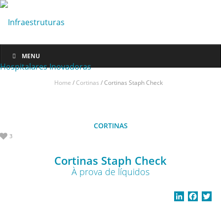
MENU
Home
/
Cortinas
/
Cortinas Staph Check
CORTINAS
3
Cortinas Staph Check
À prova de líquidos
L
F
T
i
a
w
n
c
i