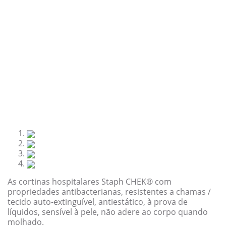
k
e
t
e
b
t
d
o
e
I
o
r
n
k
As cortinas hospitalares Staph CHEK® com
propriedades antibacterianas, resistentes a chamas /
tecido auto-extinguível, antiestático, à prova de
líquidos, sensível à pele, não adere ao corpo quando
molhado.